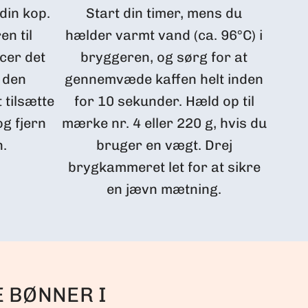
din kop.
Start din timer, mens du
bryg
en til
hælder varmt vand (ca. 96°C) i
trykf
cer det
bryggeren, og sørg for at
du
 den
gennemvæde kaffen helt inden
r
 tilsætte
for 10 sekunder. Hæld op til
g fjern
mærke nr. 4 eller 220 g, hvis du
n.
bruger en vægt. Drej
brygkammeret let for at sikre
en jævn mætning.
E BØNNER I