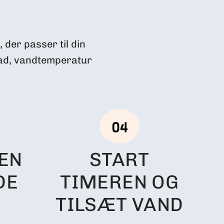
 der passer til din
rad, vandtemperatur
S
EN
START
DE
TIMEREN OG
TILSÆT VAND
Når
rø