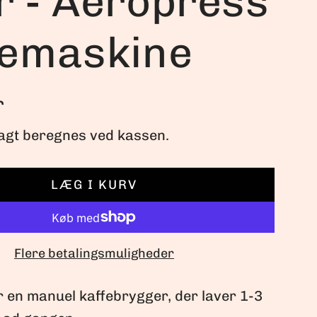
r - Aeropress
femaskine
r
agt
beregnes ved kassen.
LÆG I KURV
I
N
D
L
Flere betalingsmuligheder
Æ
S
 en manuel kaffebrygger, der laver 1-3
E