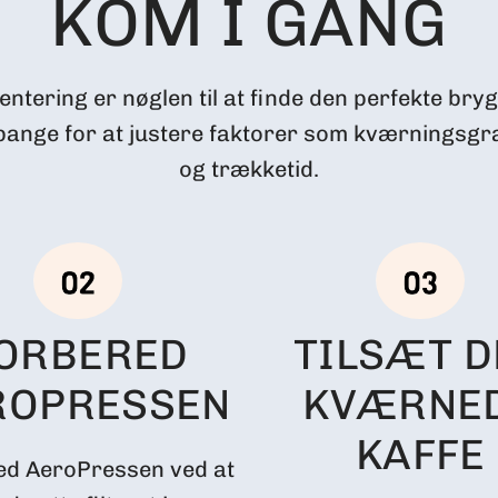
KOM I GANG
ntering er nøglen til at finde den perfekte bryg,
bange for at justere faktorer som kværningsg
og trækketid.
ORBERED
TILSÆT D
ROPRESSEN
KVÆRNE
KAFFE
ed AeroPressen ved at