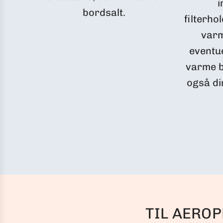
i
bordsalt.
filterho
varm
eventue
varme 
også di
TIL AEROP