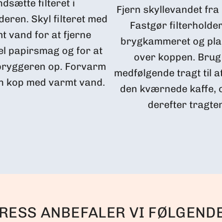
ndsætte filteret i
Fjern skyllevandet fra 
lderen. Skyl filteret med
Fastgør filterholder
t vand for at fjerne
brygkammeret og pla
l papirsma​g og for at
over koppen. Brug
bryggeren op. Forvarm
medfølgende tragt til at
n kop med varmt vand.
den kværnede kaffe, o
derefter tragte
RESS ANBEFALER VI FØLGEND