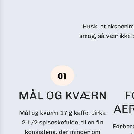
Husk, at eksperime
smag, så vær ikke 
MÅL OG KVÆRN
F
AE
Mål og kværn 17 g kaffe, cirka
2 1/2 spiseskefulde, til en fin
Forber
konsistens, der minder om