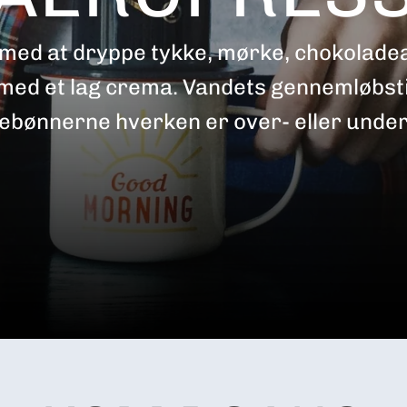
med at dryppe tykke, mørke, chokoladea
 med et lag crema. Vandets gennemløbsti
ffebønnerne hverken er over- eller unde