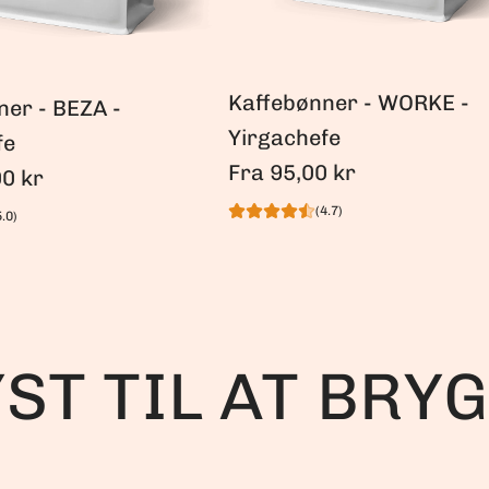
Kaffebønner - WORKE -
ner - BEZA -
Yirgachefe
fe
Fra
95,00 kr
0 kr
(4.7)
5.0)
YST TIL AT BRY