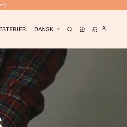
n! 📦
ISTERIER
DANSK
S