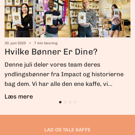
5
30. juni 2025
7 min læsning
Hvilke Bønner Er Dine?
Denne juli deler vores team deres
yndlingsbønner fra Impact og historierne
bag dem. Vi har alle den ene kaffe, vi...
Læs mere
LAD OS TALE KAFFE