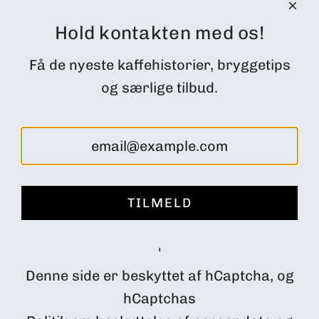
Tilbagebetalings politik
Hold kontakten med os!
Servicevilkår
CUSTOMER ACCOUNT
Få de nyeste kaffehistorier, bryggetips
Ordrer
og særlige tilbud.
Profile
Subscription Customer Portal
Returns and cancellations
FØLG OS
TILMELD
Danmark (DKK kr.)
'
Denne side er beskyttet af hCaptcha, og
hCaptchas