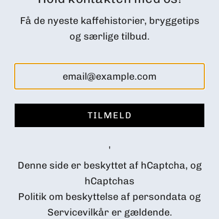
CUSTOMER ACCOUNT
Få de nyeste kaffehistorier, bryggetips
Ordrer
og særlige tilbud.
Profile
Subscription Customer Portal
Returns and cancellations
FØLG OS
TILMELD
Danmark (DKK kr.)
'
Denne side er beskyttet af hCaptcha, og
hCaptchas
Politik om beskyttelse af persondata
og
Servicevilkår
er gældende.
© 2026, Impact Roasters