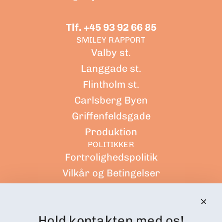
Tlf. +45 93 92 66 85
SMILEY RAPPORT
Valby st.
Langgade st.
Flintholm st.
Carlsberg Byen
Griffenfeldsgade
Produktion
POLITIKKER
Fortrolighedspolitik
Vilkår og Betingelser
Forsendelsespolitik
Tilbagebetalings politik
Hold kontakten med os!
Servicevilkår