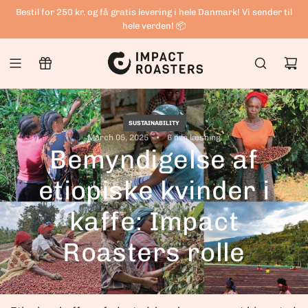
G
Bestil for 250 kr. og få gratis levering i hele Danmark! Vi sender til
Å
hele verden! 📦
T
I
L
I
N
SUSTAINABILITY
March 05, 2025
6 min læsning
D
Bemyndigelse af
H
etiopiske kvinder i
O
L
kaffe: Impact
D
Roasters rolle