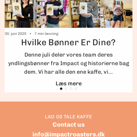
30. juni 2025
7 min læsning
5
Hvilke Bønner Er Dine?
Denne juli deler vores team deres
yndlingsbønner fra Impact og historierne bag
dem. Vi har alle den ene kaffe, vi...
Læs mere
LAD OS TALE KAFFE
Contact us
info@impactroasters.dk