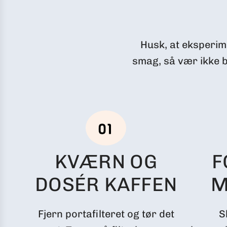
Husk, at eksperime
smag, så vær ikke 
KVÆRN OG
F
DOSÉR KAFFEN
M
Fjern portafilteret og tør det
S