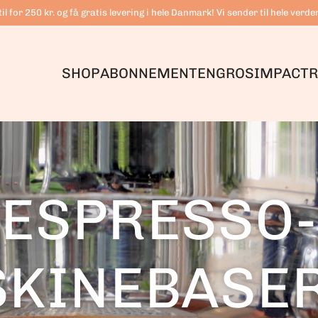
il for 250 kr. og få gratis levering i hele Danmark! Vi sender til hele verde
SHOP
ABONNEMENT
ENGROS
IMPACT
R
ESPRESSO-
KINEBASE