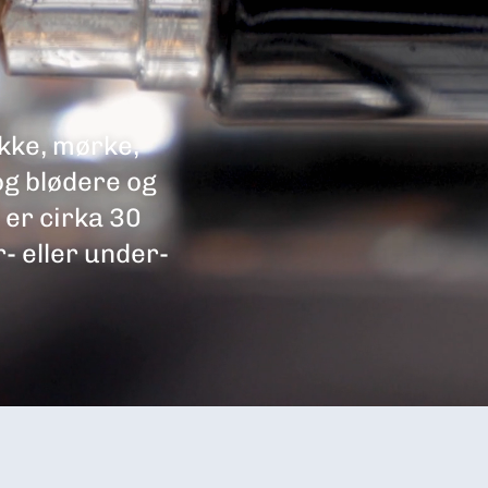
kke, mørke,
og blødere og
 er cirka 30
r- eller under-