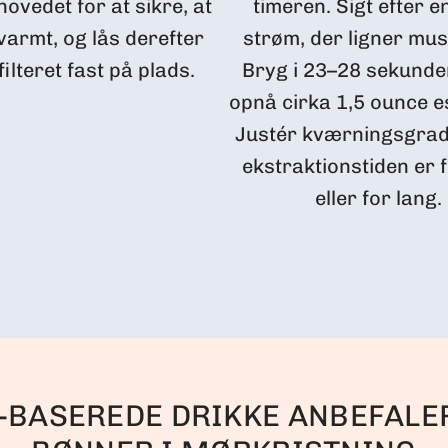
ovedet for at sikre, at
timeren. Sigt efter e
 varmt, og lås derefter
strøm, der ligner mus
ilteret fast på plads.
Bryg i 23–28 sekunder
opnå cirka 1,5 ounce e
Justér kværningsgrad
ekstraktionstiden er 
eller for lang.
-BASEREDE DRIKKE ANBEFALE