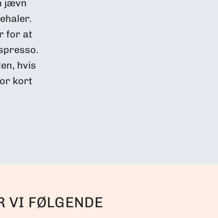
n jævn
ehaler.
 for at
spresso.
en, hvis
for kort
R VI FØLGENDE