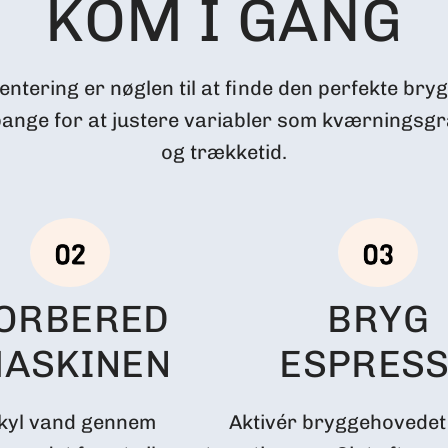
KOM I GANG
ntering er nøglen til at finde den perfekte bryg,
bange for at justere variabler som kværningsg
og trækketid.
ORBERED
BRYG
ASKINEN
ESPRES
kyl vand gennem
Aktivér bryggehovedet 