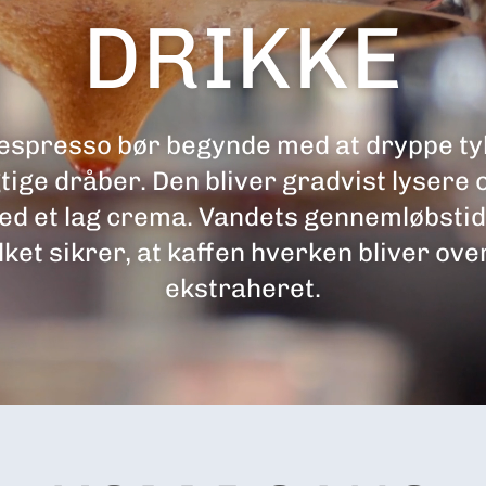
DRIKKE
 espresso bør begynde med at dryppe ty
ige dråber. Den bliver gradvist lysere 
ed et lag crema. Vandets gennemløbstid
ket sikrer, at kaffen hverken bliver ove
ekstraheret.