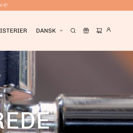
n! 📦
ISTERIER
DANSK
REDE