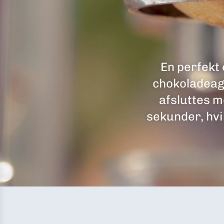
En perfekt
chokoladeagt
afsluttes m
sekunder, hvil