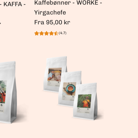
Kaffebønner - WORKE -
- KAFFA -
Yirgachefe
Fra
95,00 kr
r
(4.7)