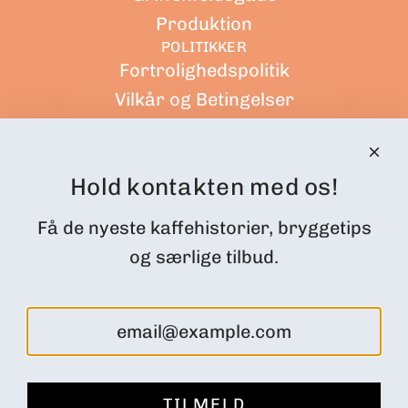
Produktion
POLITIKKER
Fortrolighedspolitik
Vilkår og Betingelser
Forsendelsespolitik
Tilbagebetalings politik
Hold kontakten med os!
Servicevilkår
CUSTOMER ACCOUNT
Få de nyeste kaffehistorier, bryggetips
Ordrer
og særlige tilbud.
Profile
Subscription Customer Portal
Returns and cancellations
FØLG OS
TILMELD