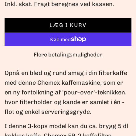
o
Inkl. skat.
Fragt
beregnes ved kassen.
r
LÆG I KURV
m
I
N
a
D
L
Flere betalingsmuligheder
l
Æ
p
S
Opnå en blød og rund smag i din filterkaffe
E
r
med denne Chemex kaffemaskine, som er
R
en ny fortolkning af 'pour-over'-teknikken,
i
.
hvor filterholder og kande er samlet i én -
.
s
flot og enkel serveringsgryde.
.
I denne 3-kops model kan du ca. brygg 5 dl
lækker kaffe. Chemex FP-2 kaffefiltre